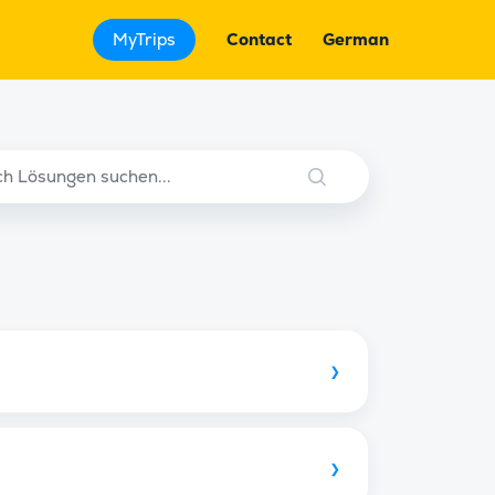
MyTrips
Contact
German
›
›