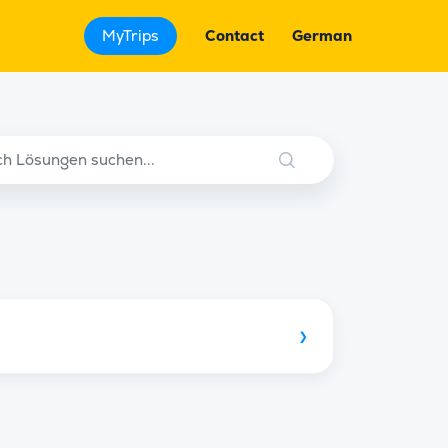
MyTrips
Contact
German
›