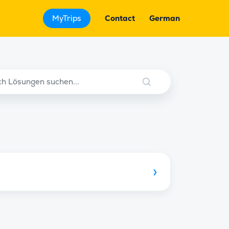
MyTrips
Contact
German
›